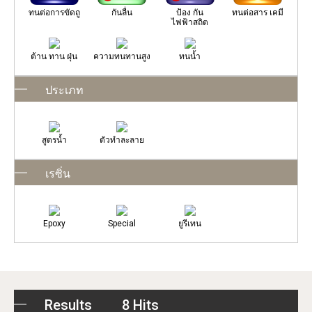
ทนต่อการขัดถู
กันลื่น
ป้อง กัน
ทนต่อสาร เคมี
ไฟฟ้าสถิต
ต้าน ทาน ฝุ่น
ความทนทานสูง
ทนน้ำ
ประเภท
สูตรน้ำ
ตัวทำละลาย
เรซิ่น
Epoxy
Special
ยูรีเทน
Results
8 Hits