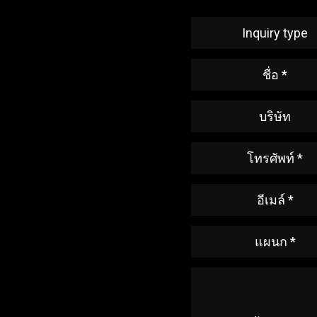
Inquiry type
ชื่อ *
บริษัท
โทรศัพท์ *
อีเมล์ *
แผนก *