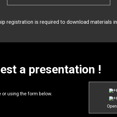
 registration is required to download materials i
uest a presentation !
+
 or using the form below.
+
Open