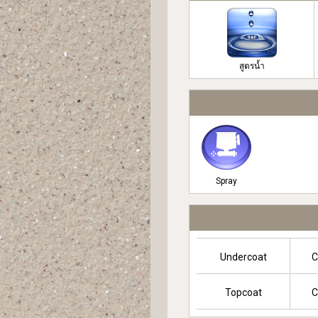
สูตรน้ำ
Spray
Undercoat
C
Topcoat
C