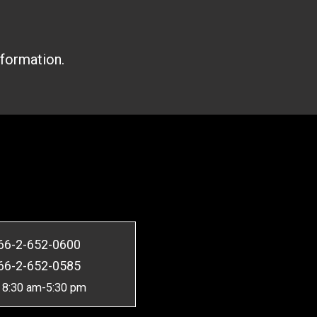
nformation.
66-2-652-0600
66-2-652-0585
 8:30 am-5:30 pm